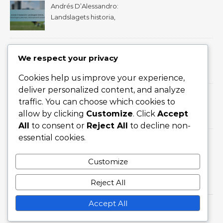
Andrés D’Alessandro:
Landslagets historia,
Turneringens påverkan,
Internationell statistik
Derlis González:
We respect your privacy
Barndomsupplevelser,
Tidiga klubbar, Viktiga
Cookies help us improve your experience,
prestationer
deliver personalized content, and analyze
Salvador Cabañas: Påverkan
traffic. You can choose which cookies to
i internationella matcher, Mål
allow by clicking
Customize
. Click
Accept
för Paraguay, Turneringens
All
to consent or
Reject All
to decline non-
höjdpunkter
essential cookies.
Miguel Almirón: Bidrag till
Paraguays landslag,
Customize
Internationella mål, Stora
turneringar
Reject All
Accept All
Graceful Theme by
Optima Themes