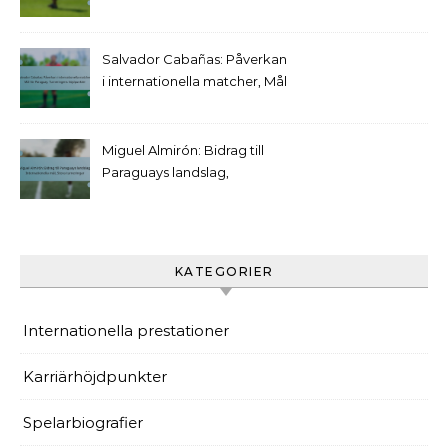
Tidiga klubbar, Viktiga
prestationer
Salvador Cabañas: Påverkan
i internationella matcher, Mål
för Paraguay, Turneringens
höjdpunkter
Miguel Almirón: Bidrag till
Paraguays landslag,
Internationella mål, Stora
turneringar
KATEGORIER
Internationella prestationer
Karriärhöjdpunkter
Spelarbiografier