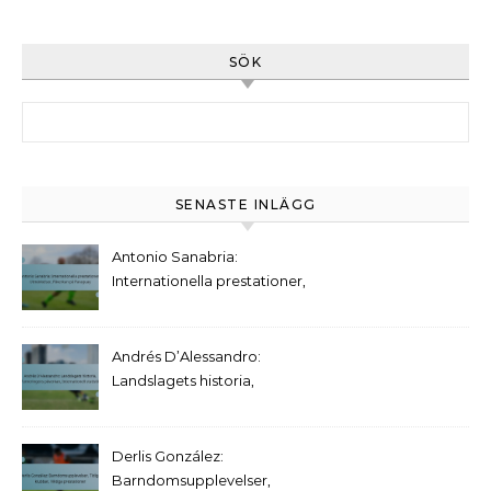
SÖK
Search for:
SENASTE INLÄGG
Antonio Sanabria:
Internationella prestationer,
Utmärkelser, Påverkan på
Paraguay
Andrés D’Alessandro:
Landslagets historia,
Turneringens påverkan,
Internationell statistik
Derlis González:
Barndomsupplevelser,