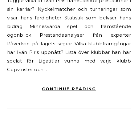
Toggle Vilka är Iván Piris framstående prestationer i
sin karriär? Nyckelmatcher och turneringar som
visar hans färdigheter Statistik som belyser hans
bidrag Minnesvärda spel och framstående
ögonblick Prestandaanalyser från experter
Påverkan på lagets segrar Vilka klubbframgångar
har Iván Piris uppnått? Lista över klubbar han har
spelat för Ligatitlar vunna med varje klubb
Cupvinster och…
CONTINUE READING