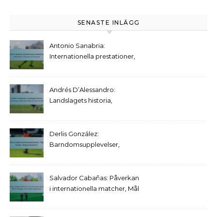
SENASTE INLÄGG
Antonio Sanabria:
Internationella prestationer,
Utmärkelser, Påverkan på
Paraguay
Andrés D’Alessandro:
Landslagets historia,
Turneringens påverkan,
Internationell statistik
Derlis González:
Barndomsupplevelser,
Tidiga klubbar, Viktiga
prestationer
Salvador Cabañas: Påverkan
i internationella matcher, Mål
för Paraguay, Turneringens
höjdpunkter