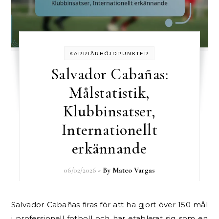
KARRIÄRHÖJDPUNKTER
Salvador Cabañas:
Målstatistik,
Klubbinsatser,
Internationellt
erkännande
06/02/2026
- By
Mateo Vargas
Salvador Cabañas firas för att ha gjort över 150 mål
i professionell fotboll och har etablerat sig som en