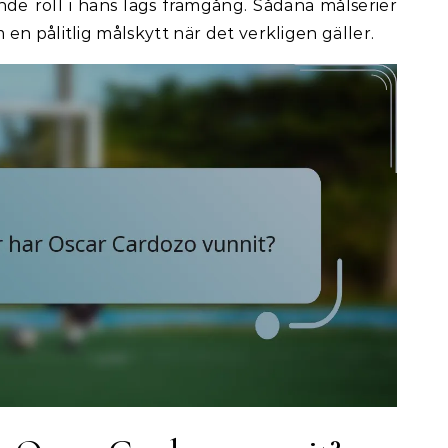
ande roll i hans lags framgång. Sådana målserier
en pålitlig målskytt när det verkligen gäller.