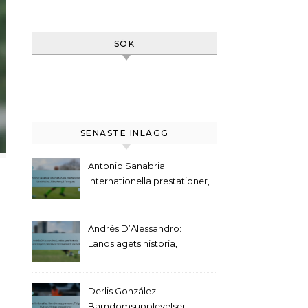
SÖK
Search for:
SENASTE INLÄGG
Antonio Sanabria:
Internationella prestationer,
Utmärkelser, Påverkan på
Paraguay
Andrés D’Alessandro:
Landslagets historia,
Turneringens påverkan,
Internationell statistik
Derlis González:
Barndomsupplevelser,