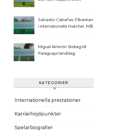
Tidiga klubbar, Viktiga
prestationer
Salvador Cabañas: Påverkan
i internationella matcher, Mål
för Paraguay, Turneringens
höjdpunkter
Miguel Almirón: Bidrag till
Paraguays landslag,
Internationella mål, Stora
turneringar
KATEGORIER
Internationella prestationer
Karriärhöjdpunkter
Spelarbiografier