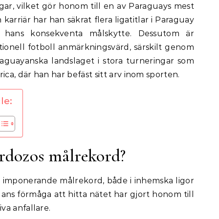
ingar, vilket gör honom till en av Paraguays mest
karriär har han säkrat flera ligatitlar i Paraguay
å hans konsekventa målskytte. Dessutom är
ionell fotboll anmärkningsvärd, särskilt genom
aguayanska landslaget i stora turneringar som
a, där han har befäst sitt arv inom sporten.
le:
ardozos målrekord?
a imponerande målrekord, både i inhemska ligor
Hans förmåga att hitta nätet har gjort honom till
va anfallare.