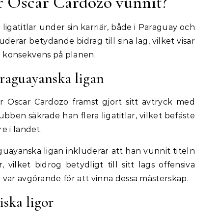
ar Oscar Cardozo vunnit?
ligatitlar under sin karriär, både i Paraguay och
derar betydande bidrag till sina lag, vilket visar
 konsekvens på planen.
araguayanska ligan
r Oscar Cardozo främst gjort sitt avtryck med
ubben säkrade han flera ligatitlar, vilket befäste
e i landet.
uayanska ligan inkluderar att han vunnit titeln
, vilket bidrog betydligt till sitt lags offensiva
 var avgörande för att vinna dessa mästerskap.
iska ligor