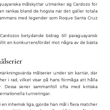
uayanska målskyttar utmärker sig Cardozo för
an rankas bland de högsta när det gäller totala
illsammans med legender som Roque Santa Cruz
Cardozos betydande bidrag till paraguayansk
ållit en konkurrensfördel mot några av de bästa
lserier
ärkningsvärda målserier under sin karriär, där
her i rad, vilket visar på hans förmåga att hålla
. Dessa serier sammanföll ofta med kritiska
ternationella turneringar.
i en inhemsk liga, gjorde han mål i flera matcher