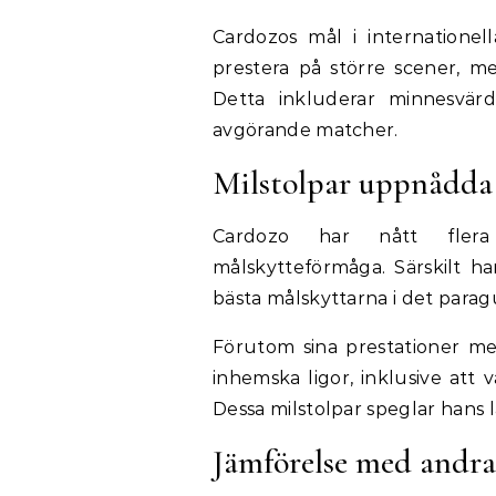
Cardozos mål i internationel
prestera på större scener, me
Detta inkluderar minnesvär
avgörande matcher.
Milstolpar uppnådda 
Cardozo har nått flera 
målskytteförmåga. Särskilt h
bästa målskyttarna i det para
Förutom sina prestationer med
inhemska ligor, inklusive att 
Dessa milstolpar speglar hans l
Jämförelse med andra