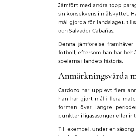
Jämfört med andra topp parag
sin konsekvens i målskyttet. H
mål gjorda för landslaget, t
och Salvador Cabañas.
Denna jämförelse framhäver 
fotboll, eftersom han har beh
spelarna i landets historia.
Anmärkningsvärda må
Cardozo har upplevt flera anm
han har gjort mål i flera matc
formen över längre perioder
punkter i ligasäsonger eller in
Till exempel, under en säsong 