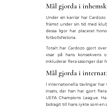
Mål gjorda i inhemsk
Under sin karriär har Cardozo 
främst under sin tid med klub
dessa ligor har placerat hon
fotbollshistoria.
Totalt har Cardozo gjort över
visar på hans konsekvens oc
inkluderar flera säsonger där h
Mål gjorda i internat
I internationella tävlingar h
insats, där han har gjort fle
UEFA Champions League. Hans
bidragit till hans rykte som en