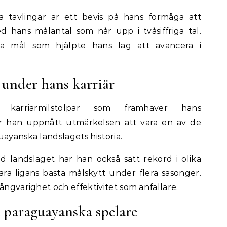
la tävlingar är ett bevis på hans förmåga att
d hans målantal som når upp i tvåsiffriga tal.
da mål som hjälpte hans lag att avancera i
under hans karriär
karriärmilstolpar som framhäver hans
ar han uppnått utmärkelsen att vara en av de
guayanska
landslagets historia
.
 landslaget har han också satt rekord i olika
vara ligans bästa målskytt under flera säsonger.
ångvarighet och effektivitet som anfallare.
 paraguayanska spelare