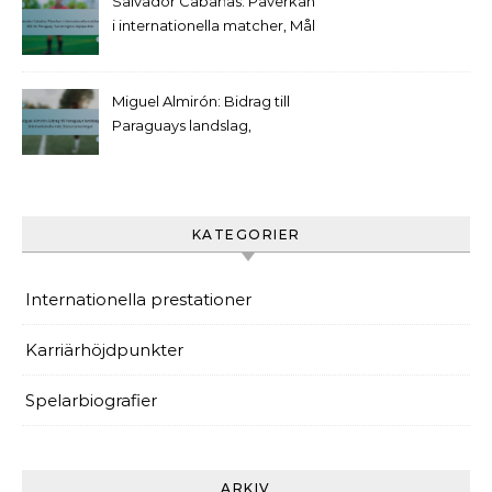
Salvador Cabañas: Påverkan
i internationella matcher, Mål
för Paraguay, Turneringens
höjdpunkter
Miguel Almirón: Bidrag till
Paraguays landslag,
Internationella mål, Stora
turneringar
KATEGORIER
Internationella prestationer
Karriärhöjdpunkter
Spelarbiografier
ARKIV