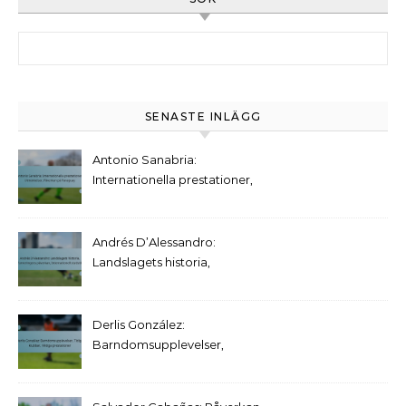
Search for:
SENASTE INLÄGG
Antonio Sanabria:
Internationella prestationer,
Utmärkelser, Påverkan på
Paraguay
Andrés D’Alessandro:
Landslagets historia,
Turneringens påverkan,
Internationell statistik
Derlis González:
Barndomsupplevelser,
Tidiga klubbar, Viktiga
prestationer