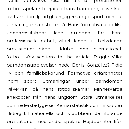
Derlis Gonzálezs resa till att bli professionell
fotbollsspelare började i hans barndom, påverkad
av hans familj, tidigt engagemang i sport och de
utmaningar han stötte på. Hans formativa år i olika
ungdomsklubbar lade grunden för hans
professionella debut, vilket ledde till betydande
prestationer både i klubb- och internationell
fotboll. Key sections in the article: Toggle Vilka
barndomsupplevelser hade Derlis González? Tidig
liv och familjebakgrund Formativa erfarenheter
inom sport Utmaningar under barndomen
Påverkan på hans fotbollskarriär Minnesvärda
anekdoter från hans ungdom Stora utmärkelser
och hedersbetygelser Karriärstatistik och milstolpar
Bidrag till nationella och klubbteam Jämförande
prestationer med andra spelare Höjdpunkter från