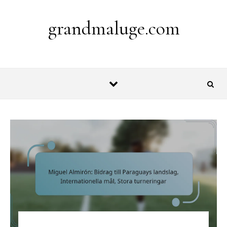
Skip to content
grandmaluge.com