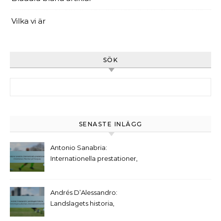
Vilka vi är
SÖK
Search for:
SENASTE INLÄGG
Antonio Sanabria:
Internationella prestationer,
Utmärkelser, Påverkan på
Paraguay
Andrés D’Alessandro:
Landslagets historia,
Turneringens påverkan,