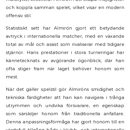
och koppla samman spelet, vilket visar en modern
offensiv stil.
Statistiskt sett har Almirón gjort ett betydande
avtryck i internationella matcher, med en växande
total av mål och assist som rivaliserar med tidigare
stjärnor. Hans prestationer i stora turneringar har
kännetecknats av avgörande ögonblick, där han
ofta stiger fram när laget behöver honom som
mest.
När det gäller spelstil gör Almiróns smidighet och
tekniska färdigheter att han kan navigera i trånga
utrymmen och undvika försvarare, en egenskap
som särskiljer honom från traditionella anfallare.
Denna anpassningsförmåga har gjort honom till en
värdefull tillgång både i klubb- och internationella