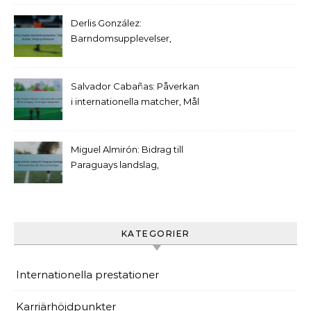
Internationell statistik
Derlis González:
Barndomsupplevelser,
Tidiga klubbar, Viktiga
prestationer
Salvador Cabañas: Påverkan
i internationella matcher, Mål
för Paraguay, Turneringens
höjdpunkter
Miguel Almirón: Bidrag till
Paraguays landslag,
Internationella mål, Stora
turneringar
KATEGORIER
Internationella prestationer
Karriärhöjdpunkter