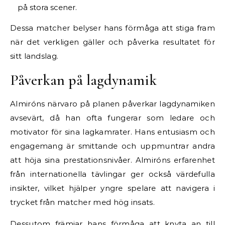
på stora scener.
Dessa matcher belyser hans förmåga att stiga fram
när det verkligen gäller och påverka resultatet för
sitt landslag.
Påverkan på lagdynamik
Almiróns närvaro på planen påverkar lagdynamiken
avsevärt, då han ofta fungerar som ledare och
motivator för sina lagkamrater. Hans entusiasm och
engagemang är smittande och uppmuntrar andra
att höja sina prestationsnivåer. Almiróns erfarenhet
från internationella tävlingar ger också värdefulla
insikter, vilket hjälper yngre spelare att navigera i
trycket från matcher med hög insats.
Dessutom främjar hans förmåga att knyta an till