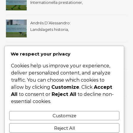
Internationella prestationer,
Utmärkelser, Påverkan på
Paraguay
Andrés D’Alessandro:
Landslagets historia,
Turneringens påverkan,
Internationell statistik
Derlis González:
We respect your privacy
Barndomsupplevelser,
Tidiga klubbar, Viktiga
Cookies help us improve your experience,
prestationer
deliver personalized content, and analyze
Salvador Cabañas: Påverkan
traffic. You can choose which cookies to
i internationella matcher, Mål
allow by clicking
Customize
. Click
Accept
för Paraguay, Turneringens
All
to consent or
Reject All
to decline non-
höjdpunkter
essential cookies.
Miguel Almirón: Bidrag till
Paraguays landslag,
Customize
Internationella mål, Stora
turneringar
Reject All