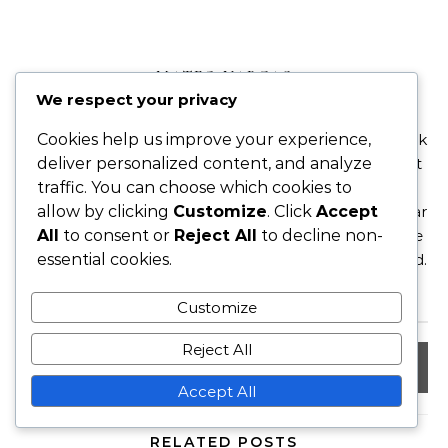
MATEO VARGAS
We respect your privacy
Mateo Vargas är en passionerad sportjournalist och
Cookies help us improve your experience,
historiker från Asunción, Paraguay. Med en djup kärlek
deliver personalized content, and analyze
till fotboll har han ägnat sin karriär åt att utforska det
traffic. You can choose which cookies to
rika arvet av paraguayanska spelare på den
allow by clicking
Customize
. Click
Accept
internationella scenen. Genom sina fängslande artiklar
All
to consent or
Reject All
to decline non-
ger han liv åt berättelserna om legender och lovande
essential cookies.
stjärnor, och firar fotbollens påverkan på sitt hemland.
Customize
Reject All
Accept All
RELATED POSTS